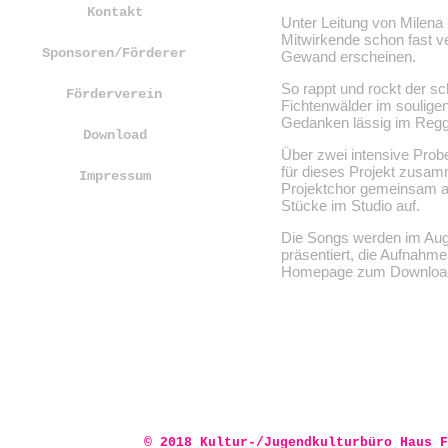
Kontakt
Unter Leitung von Milena
Mitwirkende schon fast v
Sponsoren/Förderer
Gewand erscheinen.
So rappt und rockt der s
Förderverein
Fichtenwälder im soulige
Gedanken lässig im Reg
Download
Über zwei intensive Prob
für dieses Projekt zusam
Impressum
Projektchor gemeinsam a
Stücke im Studio auf.
Die Songs werden im Augu
präsentiert, die Aufnahm
Homepage zum Download f
Milena Lenz
ist Absolve
Schule Berlin (Intensivs
der Rock-
Pop-
Jazz-
Akade
Musikerin und Instrumenta
an der ‘Kreismusikschule 
unterschiedlichsten Alte
© 2018 Kultur-
/Jugendkulturbüro Haus F
Populargesang.